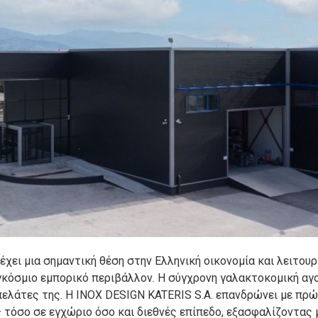
ει μια σημαντική θέση στην Ελληνική οικονομία και λειτουρ
γκόσμιο εμπορικό περιβάλλον. Η σύγχρονη γαλακτοκομική αγο
 πελάτες της. Η INOX DESIGN KATERIS S.A. επανδρώνει με π
– τόσο σε εγχώριο όσο και διεθνές επίπεδο, εξασφαλίζοντας